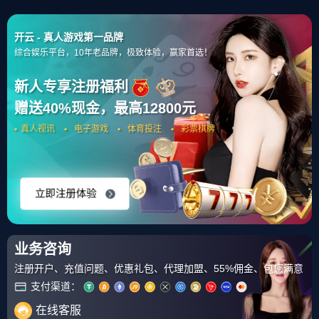
足球、篮球新闻
首页
资讯中心
足球、篮球新闻
kaiyun登录-军令如山倒，曼城替补奇兵破局，海港钢铁防线灰飞烟灭，曼城替补奇兵破局，海港钢铁防线瞬间瓦解
当前位置：
kaiyun登录-军令如山倒，曼城替补奇兵破
局，海港钢铁防线灰飞烟灭，曼城替补奇兵破
局，海港钢铁防线瞬间瓦解
admin
06-17
72