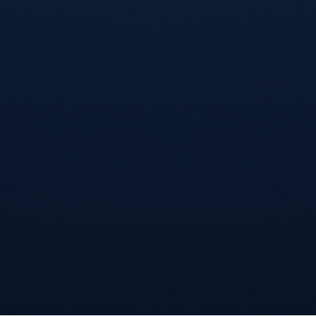
快捷回复：
评论列表
（暂无评论，
72
人围观）
还没有评论，来说两句吧...
热门标签