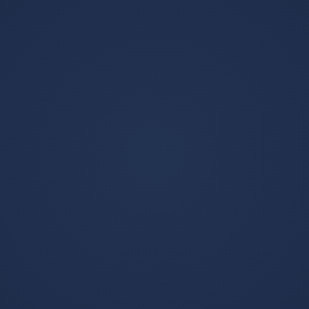
雷斯在右路突破后横传，京多安在禁区前沿巧妙漏
球，后插上的福登低射破门，2-0！海港的防线在这
一刻完全崩溃了。
最后15分钟，曼城完全掌控了比赛节奏，第82
分钟，替补登场的阿尔瓦雷斯在禁区内被放倒，曼
城获得点球，京多安一蹴而就，将比分锁定在3-0，
从第68分钟到第82分钟，短短14分钟内，曼城的替
补球员们用三个进球,彻底摧毁了海港上半场辛苦构
筑的防线。
这场比赛的结果，看似是曼城替补球员个人能
力的体现，但背后却有着更深层的战术逻辑，现代
足球比赛中，替补球员的作用越来越重要，一支球
队的深度、主教练的临场调整能力，往往决定着一
场比赛的走向，瓜迪奥拉的三个换人，不仅改变了