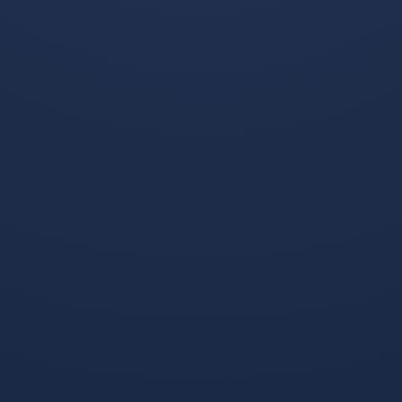
法获取、干扰、破坏平台数据、用户信息或系统架
构；不得尝试进行未经授权的系统访问、扫描、测
试或破坏安全防护措施。
3.4 您违反本条规定所产生的任何责任及后果均由您
自行承担，给本平台或第三方造成损害的，您应负
责全额赔偿。本平台有权根据违规情节，独立判断
并采取本协议第6章所述的处理措施。
第四章 知识产权声明
4.1 本平台提供的服务中包含的以及用户在使用过程
中接触到的所有内容，包括但不限于文字、文章、
图片、照片、音频、视频、图表、界面设计、版面
框架、数据、商标、标识、域名、软件程序、代
码、编译工具、“开云”及相关图形LOGO等（以下简
称“平台内容”），其知识产权（包括著作权、商标