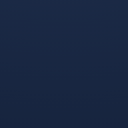
权、专利权、商业秘密等）及相关权利，均依法归
属于本平台运营方或其合法权利人所有。
4.2 未经本平台运营方或相关权利人事先明确的书面
授权，任何单位或个人均不得以任何方式（包括但
不限于复制、转载、下载、截屏、抓取、镜像、上
传、传播、修改、出租、出借、反向工程、反向编
译、反汇编或用于任何商业用途）使用全部或部分
平台内容。任何未经授权的使用均构成对本协议及
相关法律法规的违反，本平台将依法追究其法律责
任。
第五章 服务变更、中断与终止
5.1 鉴于网络服务的特殊性（包括但不限于服务器维
护、网络波动、不可抗力等），您同意本平台有权
根据需要，不时对服务内容、服务条款、操作界面
或提供服务的方式等进行变更、中断或终止部分功