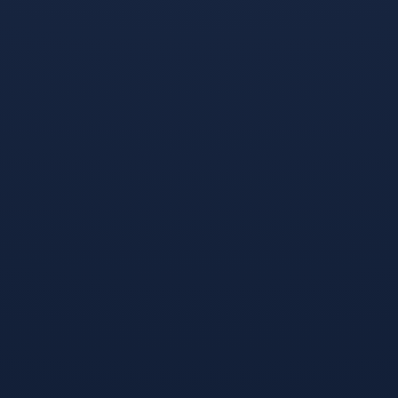
能，如因此造成您任何不便或损失，本平台在法律
允许的最大范围内不承担责任。
5.2 如您存在违反本协议任何条款（特别是第三章）
的行为，或根据法律法规、司法行政机关的要求，
或基于合理的风险管控考量，本平台有权独立判断
并视情节严重程度，立即采取以下一项或多项措
施，且无需征得您的同意或另行通知：
(a)
删除违规
内容；
(b)
限制、暂停您使用部分或全部服务功能；
(c)
暂时或永久封禁您的账户；
(d)
终止向您提供本
平台服务，并注销您的账户。本平台采取前述措施
不构成任何违约，亦无需向您或任何第三方承担任
何责任。
第六章 法律责任与法律适用
6.1 本协议之订立、生效、解释、履行、修订与争议