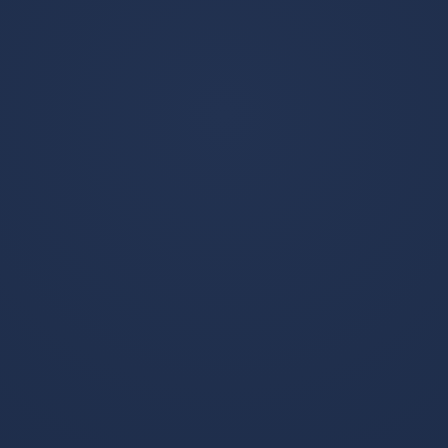
* (d) 散布谣言，扰乱社会秩序，破坏社会稳定的；
* (e) 散布淫秽、色情、赌博、暴力、凶杀、恐怖或
者教唆犯罪的；
* (f) 侮辱或者诽谤他人，侵害他人名誉权、隐私
权、肖像权、知识产权等合法权益的；
* (g) 含有法律、行政法规、规章、条例以及任何具
有法律效力之规范所限制或禁止的其他内容。
3.2
行为合法性：
不得借助或利用本平台服务从事
任何形式的非法、犯罪活动，或为任何非法活动提
供协助、便利或信息支持，包括但不限于非法博
彩、诈骗、洗钱、传销、侵犯商业秘密等。
3.3
系统与数据安全：
不得从事任何可能破坏、干
扰、瓦解本平台网络系统、服务器、软件正常运行
的行为，包括但不限于使用恶意代码、病毒、爬虫
程序、机器人、数据抓取工具或其他技术手段，非