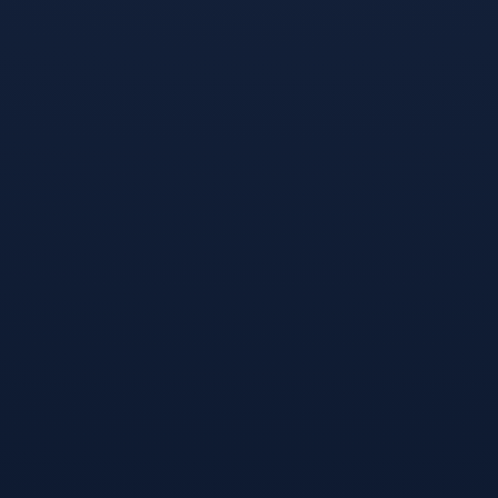
解决，均适用中华人民共和国大陆地区法律（不包
括冲突法）。
6.2 因本协议或您使用本平台服务所引起或与之相关
的任何争议、纠纷或索赔，双方应首先尝试通过友
好协商解决。若协商不成，任何一方均有权将争议
提交至
本平台运营方所在地有管辖权的人民法院
通
过诉讼方式解决。
第七章 其他规定
7.1 如您对本协议的内容、执行有任何疑问、意见或
建议，或需要就账户、服务相关问题进行咨询、投
诉，欢迎您通过以下官方渠道与我们联系。我们将
在核实您的身份后，在法律规定的时限内予以回
复：
*
电子邮箱：
JYZXSUAN@system-kaiyun.com