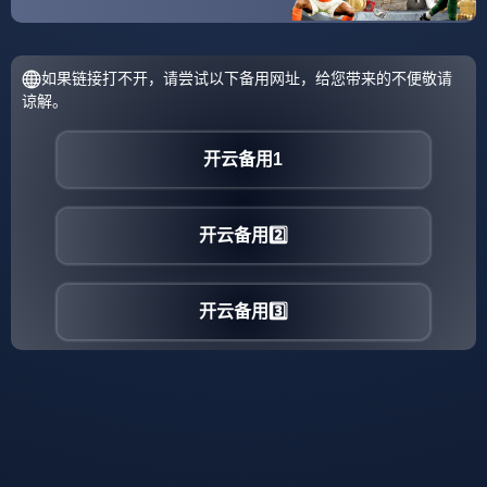
乌，尤文图斯绝地反击上演惊
城的防...
天逆转，红牌争议引爆伯纳
暗夜中的都灵安联球场，激情燃烧,爆
乌，尤文图斯绝地反击上演惊
发出山呼海啸般的欢呼声。当主裁判指
天逆转
向点球点的那一刹那，当C罗站在十二
码前目光如炬的那一刻，整座球场屏住
开云官网-冰火两重天，维尼修
了呼吸，这一夜，注定成为欧洲足坛又
斯天神下凡帽子戏法，德布劳
一...
内后防形同虚设成筛子，维尼
夜幕降临,欧冠赛场上演了一出令人瞠
修斯帽子戏法天神下凡，德布
目结舌的冰火两重天大戏，一边是巴西
劳内后防形同虚设成筛子
天才维尼修斯犹如天神下凡，以一己之
力撕裂对手防线，再度上演帽子戏法；
体育娱乐平台-莱比锡闪电战撕
另一边则是德布劳内领衔的中场与后防
裂防线，武磊纸糊防守成赛场
如同纸...
笑柄，莱比锡闪电战撕裂防
足球场上，有些瞬间足以定义一场比
线，武磊纸糊防守成赛场笑柄
赛，甚至打破一个团队数周以来辛苦构
建的战术体系，在莱比锡对阵西班牙人
的这场比赛中，短短5分钟的“闪电风
2
3
4
5
6
7
8
9
1
暴”，就彻底撕碎了客队此前所有的战