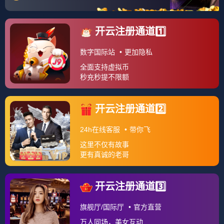
日志文件里整齐跳动的时间戳——2月
开云赛事集团-战术奏效！
最新
9日03:00:00,...
格列兹曼双翼齐飞，多特蒙德
整场无力招架，战术奏效！格
当欧冠淘汰赛的哨声在西维塔斯大都会
列兹曼双翼齐飞，多特蒙德整
球场响起，马德里竞技用一场教科书式
场无力招架
的战术碾压，让德甲劲旅多特蒙德体会
到了何为“窒息”，3比0的比分或许还不
开云网页版-绝地求生！哈
最新
够残忍，因为整场比赛的进程远比数字
兰德主帅下达生死状，今晚不
呈...
胜巴萨，我立即辞职！哈兰德
赛前新闻发布会的气氛,从未如此凝
主帅立下军令状，不胜巴萨，
重，镁光灯下，曼彻斯特城的主教练
即刻辞职！
——人们习惯称他为“哈兰德主帅”的那
个男人——面无表情，但每一个字都掷
kaiyun-铁壁合围，利物浦
最新
地有声，让在场的所有记者倒吸一口凉
零封德布劳内，门神阿利松荣
气。...
膺全场最佳，铁壁合围！利物
在安菲尔德球场震耳欲聋的歌声中,利
浦零封德布劳内，阿利松荣膺
物浦用一场教科书般的防守表演，让曼
全场最佳
城最锋利的刀刃——凯文·德布劳内
——彻底哑火，当终场哨声响起，比分