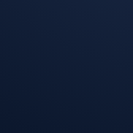
更持久的震荡，这个
2
3
1