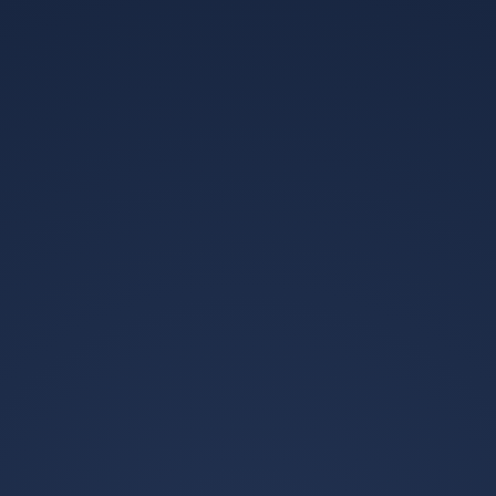
被同一个名字联系在一起——张玉宁，这位曾经饱受伤病困扰的中国前...
入口-破晓之光，海港锋霸五连斩，切尔西主帅惊叹挡不住，破
五连斩，切尔西主帅惊叹挡不住
还挂着清晨的露珠,一位来自东方的球员已经在欧洲足坛掀起了惊涛骇浪，他的
饭后的热议焦点——海港锋霸，用连续五场破门的狂暴表现，向整个足坛...
球绝杀！米兰连败陷深渊，阿森纳点球逆转演绎冰火两重
败，点球逆转阿森纳狂欢——冰火两重天
末上演了一出令人唏嘘的“冰火两重天”大戏，当阿森纳在伦敦的雨夜中凭借一
刻的点球绝杀，顽强逆转对手、全取三分时；远在亚平宁半岛的AC米...