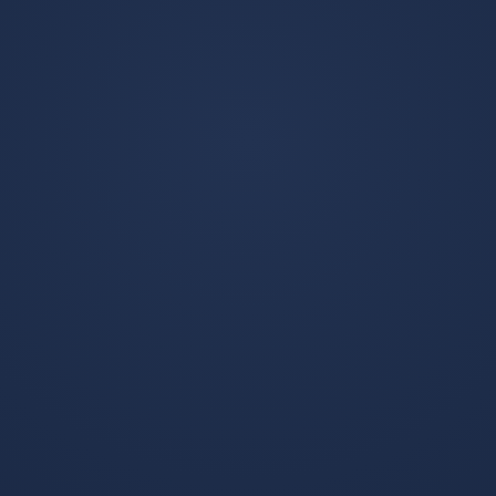
竞五连胜继续领跑积分榜，本菲卡主帅陷下课危机！冰火
各不同，马竞五连胜领跑，本菲卡主帅陷下课危机，足坛
入赛季中段的关键时期,两支传统豪门正经历着截然不同的命运，一边是西蒙尼
之势豪取五连胜，牢牢占据西甲积分榜头把交椅；另一边则是葡超豪门本...
-天堂与地狱，梅西率队五连胜高歌猛进，内马尔主帅深
连胜高歌猛进，内马尔主帅深陷下课危机
火两重天的剧情总在同一时间上演，当大洋彼岸的迈阿密国际队在梅西的率领
的五连胜牢牢占据积分榜榜首时，远在沙特阿拉伯的利雅得新月队却正经历...
官方-列队礼赞，切尔西以风度书写英超最暖情怀，请提供您希