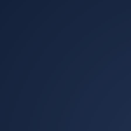
08 / 06
足坛与意甲赛场，正
kaiyun
2026
光，海港锋霸
当足球场上的草皮
08 / 04
今成了无数球迷茶余
开云官方-头
2026
球绝杀米兰连
欧洲足坛在这个周
08 / 04
的头球破门和最后时