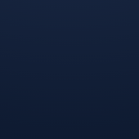
夜晚，欧洲足坛上演了两幅截然不同却又同样令人动容的画面——...
4
5
6
7
8
9
10
下一页
末
关于我们
热门标签
关于我们
服务项目
客户案例
联系我们