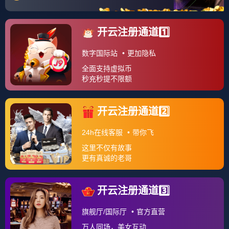
2026年2月14日,一个注定被铭记的日子，这一
天，不仅是全世界共同庆祝的浪漫情人节，更是我
们的核心产品迎来V7.2.5版本全新升级的重要时刻，
在这一天，我们选择将爱的温度融入科技的脉搏，
用一次意义非凡的迭代，为所有用户献上一份独一
无二的礼物。
V7.2.5版本并非一次简单的功能修补，而是一场
由内而外的体验革命，我们全面重构了底层算法架
构，使得系统响应速度提升了40%，多任务处理能
力实现了质的飞跃，无论是高频交易、实时协作，
还是大型渲染任务，你都将感受到前所未有的流畅
与顺滑，我们引入了全新的人工智能助手模块——
它就是为每一个不完美日子里的你，送上完美解答
的存在。