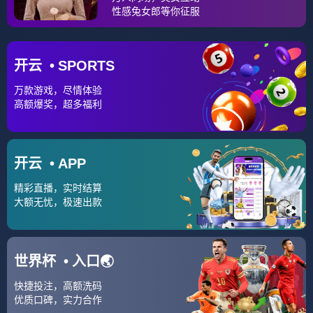
在交互层面,V7.2.5首次实现了全感官适配，过
去，你去寻找软件；软件主动感受你，全新的智能
感知界面，能根据你的使用习惯、当前环境、甚至
情绪状态（通过摄像头与传感器分析），动态调整
界面主题、字体大小、信息密度以及推送优先级，
情人节这天，系统甚至会为你推送一段与爱人相关
的温馨回忆剪辑，或者推荐一首适合此刻氛围的音
乐，让科技成为浪漫的催化剂。