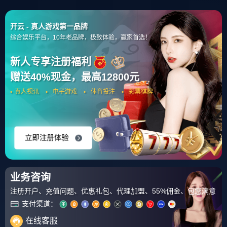
APP下载
首页
APP下载
开云官方网站-V7.2.5全新升级，2026年2月14日，让爱与科技同行
当前位置：
开云官方网站-V7.2.5全新升级，2026年2月14
日，让爱与科技同行
admin
06-17
76