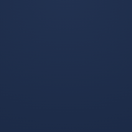
老板列维，向来不是一位有耐心的管理者，一旦他
意识到球队可能失去欧战资格，甚至面临更糟糕的
境地，换帅将是他最直接、最残忍的止损手段。
深层次的对比：豪门底蕴与建队迷思
巴黎圣日耳曼的强势,源于其超然的财力与清晰
的规划，他们敢于在球星离去后迅速重建体系，用
顶级的教练资源和引援效率，保证了“换血不换骨”，
他们赢在资本，更赢在果断。