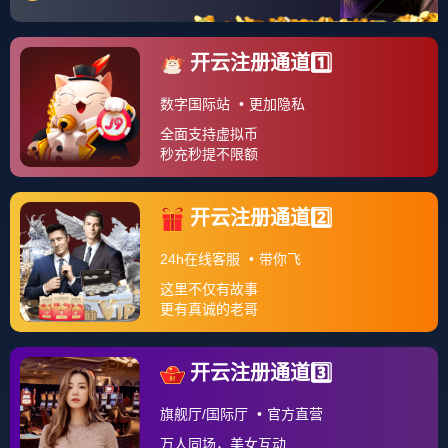
体育娱乐平台
足球世界,最不缺的
就是“冰火两重
天”，当巴黎圣日耳曼在王子公园球场以一场酣畅淋
开云平台
漓的
胜利，豪取联赛五连胜，继续在积分
榜上孤独领跑时，英伦半岛的北伦敦却正笼罩在一
片阴霾之中，孙兴慜的恩师、热刺主帅波斯特科格
卢，正坐在火山口上，下课警报已经拉响。
这不仅仅是两场比赛的胜负结果,更是两种足球
哲学、两种俱乐部运营逻辑的极致碰撞。
巴黎：只有大胜，才配得上他们的野心
先看法国的巴黎,五连胜，打进18球，仅失3球，
这不是数据，这是宣言，自梅西、内马尔相继离队
后，这支全新的巴黎圣日耳曼没有像外界预测的那