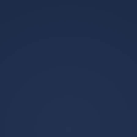
他被球迷戏称为“孙兴慜的主帅”，或许是对他执
教地位的精准描摹，他曾将孙兴慜推上队长之位，
也曾赋予韩国天王无限开火权，他带来了激进的进
攻足球，却忽视了英超最残酷的生存法则——防守
与效率，当球队后防漏洞百出，中场控制力不足，
导致前场的孙兴慜一次次陷入孤立无援的“越位陷阱”
和对手的夹击围剿时，所谓的“进攻美学”就成了空中
楼阁。
波斯特科格卢的下课危机,并非危言耸听，这不
是一次普通的输球，而是球队在战术上、精神上全
方位的崩盘，球员们在场上显得迷茫、被动，缺乏
那种为了胜利而拼尽一切的杀气，当更衣室开始传
出不和谐的声音，当连孙兴慜都在赛后采访中流露
出无奈的神情，这瓶“牛奶”离变酸就不远了，热刺的