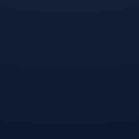
相关文章
Kaiyun官方网站-VAR判罚再引争议，切尔西对阵曼城裁判点球成焦点，科技还是人祸？VAR争议再起，切尔西曼城点球判罚，科技还是人祸？
2026/08/07
开云体育平台-神迹降临！莫德里奇补时世界波绝杀国安，工体今夜为他沉默，神迹降临！莫德里奇补时世界波绝杀国安，工体今夜为他沉默
2026/08/07
开云入口-孤胆英雄与万众一心，当莫德里奇的孤傲遇上多特蒙德的信仰，孤胆英雄与万众一心，当莫德里奇的孤傲遇上多特蒙德的信仰
2026/08/07
开云直播平台-战术奏效！国安双翼齐飞，哈兰德整场无力还手，战术奏效！国安双翼齐飞，哈兰德整场无力还手
2026/08/07
开云官网-战术奏效！格列兹曼双翼齐飞，上海海港整场无力还手，双翼齐飞战术奏效，格列兹曼令海港束手无策
2026/08/07
开云官网-跨越时间的刻度，v7.2.5版本上线侧记（2026年2月9日）
2026/08/06
发表评论
快捷回复：