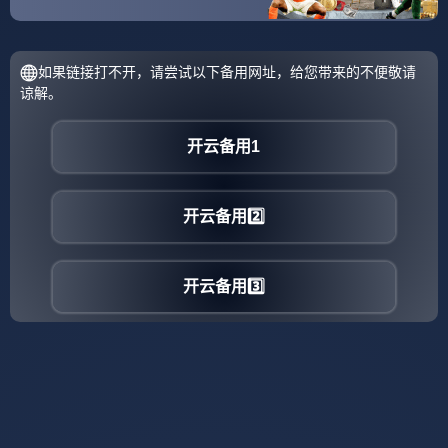
是为了保住榜首，不如说是在为欧冠积蓄心理优
势，在这个赛季的欧洲足坛，似乎还没有哪支球队
能像巴黎这样，将联赛冠军的悬念直接扼杀在开局
阶段，对于巴黎来说，五连胜不是新闻，不是“竟
然”，而是“应该”，当赢球成为一种习惯，猎杀就变成
了日常的进食。
热刺：帅位悬于一线，谁为孙兴慜的“孤独”
买单？
再将目光转向伦敦,如果说巴黎是烈火烹油的热
闹，那热刺则是秋风萧瑟的寂寥，联赛开局不利，
积分榜滑落至中游，球队内部士气低迷，而这一切
压力的最终承受者，正是主教练波斯特科格卢。