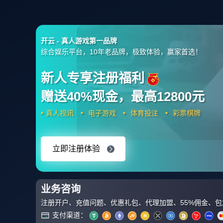
首页
资讯中心
开云登录通道-反
当前位置：
返回列表
Menu