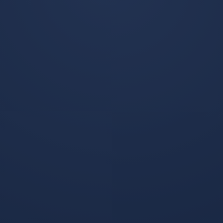
”才是这场胜利的真正主角，他在赛后采访中轻描淡写地说：“小
将的移动。”这种谦逊掩盖不了他创造的奇迹——一名前锋在欧
利亚、弗拉霍维奇、基耶萨等进攻好手的尤文图斯。
这场比赛的戏剧性，不仅仅在于一个前锋临时客串门将并完成零
姆巴佩在门线上高接低挡时，人们看到的不仅仅是惊世天赋，更
这座万花筒里，永远没有绝对的规则——前锋可以成为守护神，
的地方：它从不按照常理出牌，却总能用最不可思议的方式书写
“门将”这个技能标签，更让全世界看到了：真正的天才,从不被位
The End
标签：
关文章