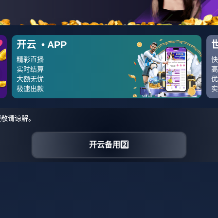
巴佩门线封神，尤文图斯主
admin
05-16
在足球世界里，最让人难以置信的剧本往往诞生于最意想不到的
将的奖杯被一名前锋捧起，这种荒诞的错位感足以让最资深的评论
曼主场迎战尤文图斯的比赛中，就上演了这样一出惊天逆转——
将搭档多纳鲁马却因为前锋般的表现获得了全场最佳，这场充满魔
足坛一段挥之不去的记忆。
比赛前45分钟，一切看起来都按照剧本在发展，巴黎圣日耳曼
到4-1，晋级似乎只是时间问题，命运往往在最不经意间转动方
自家后卫相撞倒地，主裁判在VAR回放后确认他无法继续比赛，
，但令人震惊的一幕发生了——主教练加尔蒂埃没有换上替补门将
佩。