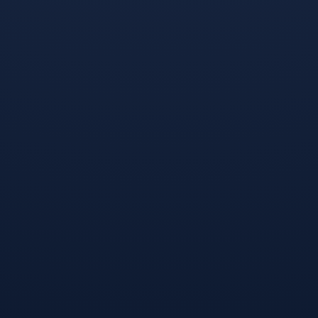
论列表
（暂无评论，
143
人围观）
还没有评论，来说两句吧
关于我们
热门标签
关于我们
服务项目