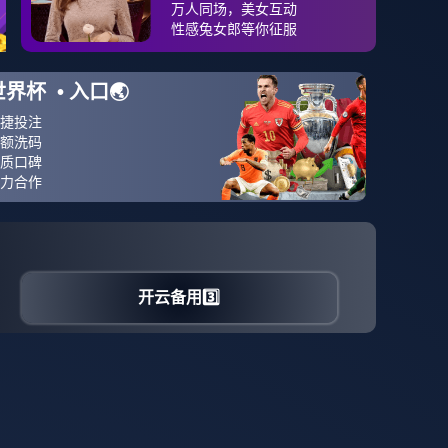
场吞下零封败局
143
时刻，当姆巴佩的名字与“零封”联系在一起，当
员也陷入沉思，欧冠1/8决赛次回合，巴黎圣日
kaiyun入口
姆巴佩以门将身份完成零封，而他
的
开云体育
幻现实主义色彩的较量,
注定会成为欧
凭借梅西和姆巴佩的进球取得2-0领先，总比分扩
向盘，第54分钟，巴黎门将多纳鲁马在一次出击中
巴黎已用完三个换人名额，替补席上只剩一名门
开云官方网站
里科,
而是将目光投向了场边的姆