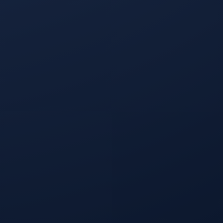
...
联系我们
查看官微二维码
官方微信：
+86-024-88889527
联系方式：
9527@163.com