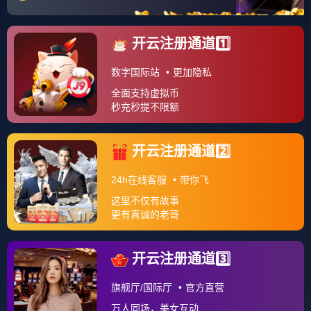
kai
欧冠之夜,巨龙球场，一场本该属于波尔图的
yun
加冕仪式，却在裁判的一声哨响中急转直下，
最终演变为巴塞罗那的狂欢盛宴。
开云直播平台
这是
一个注定载入欧冠史册的夜
晚,当波尔图在主场以近乎完美的表现压制着巴塞罗
那时，没有人会想到，比赛的天平会在短短数分钟
内发生如此戏剧性的倾斜。
上半场：巨龙咆哮，巴萨陷入绝境
kaiyun官方
比赛开始前30分钟,波尔图如同他
们
的队名“巨龙”一般，在主场球迷的助威声中喷吐着炽
热的火焰，由加雷诺和佩佩领衔的攻击线一次又一
次地撕扯着巴萨脆弱的防线，第23分钟，加雷诺在