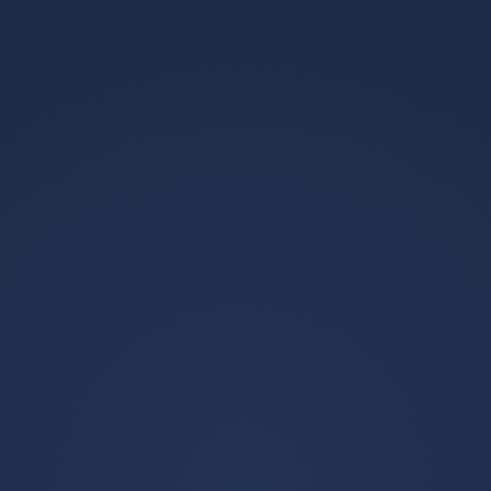
术在几分钟内土崩瓦解，巴萨的球员们嗅到了血腥
味，如同鲨鱼般迅速包围了已然受伤的猎物。
第63分钟,巴萨的耐心终于收到了回报，京多安
在禁区弧顶送出一记精妙的直塞，菲利克斯鬼魅般
地插入禁区，低射远角得手，1:1！比分被扳平，巴
萨的攻势如潮水般汹涌而来。