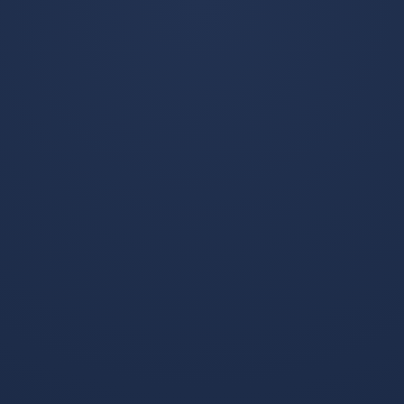
仅仅六分钟后,第二个进球接踵而至，莱万多夫
斯基在禁区内接到坎塞洛的传中，用一记标志性的
头球攻门，皮球划出一道美妙的弧线，直奔球门死
角，2:1！巴萨在短短六分钟内完成了反超！
巨龙球场从愤怒的咆哮变成了沮丧的沉默,波尔
图的球员们开始表现出疲惫和沮丧，十人作战的他
们在体能和心理上都遭受着双重打击。
最后的致命一击
比赛临近结束时,巴萨没有选择收缩防守，而是
继续施压，第83分钟，拉菲尼亚在右路内切后起脚
远射，皮球击中防守球员后折射入网，3:1！这个进
球彻底摧毁了波尔图最后的抵抗意志。