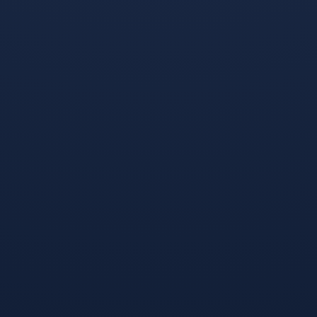
一人后表现出的攻击性和效率，红牌永远不是比赛
的全部，但确实改变了局势。”
这场比赛注定会成为欧冠历史上最具争议的比
赛之一,波尔图将为自己的“红牌冤案”喋喋不休，而巴
萨则会为自己“乘势而上”的逆转津津乐道。
但无论如何,历史只记录结果——巴塞罗那带着
三分离开了巨龙球场，而波尔图留下的，不仅是一
场比赛的失利，还有那座挥之不去的“红牌之痛”。
The End
标签：
开云入口-利物浦主帅豪言，今晚不胜泰山即辞职！红军背水一战，谁敢懈怠？利物浦主帅豪言，今晚不胜泰山即辞职！红军背水一战，谁敢懈怠？
上一篇：
开云体育-战术奏效！国米双翼齐飞压制C罗整场无力还手，战术奏效！国米双翼齐飞压制C罗整场无力还手
下一篇：