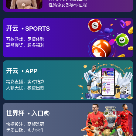
禁区前沿的一脚世界波如同一道闪电，洞穿了特尔
施特根把守的大门，巨龙球场瞬间沸腾。
波尔图的战术执行堪称完美,他们用高强度的逼
抢将巴萨的中场切割得七零八落，佩德里和京多安
几乎无法完成有效的传球串联，莱万多夫斯基在前
场像一座孤岛，一次次淹没在波尔图后卫的包围之
中，哈维在场边焦急地踱步，他的球队正在经历本
赛季最艰难的三十分钟。
转折点：争议红牌引爆争议
下半场第55分钟,比赛的转折点毫无预兆地降
临，波尔图中场球员奥塔维奥在拼抢中与巴萨后卫
孔德发生身体接触，主裁判在VAR提示下跑向场边